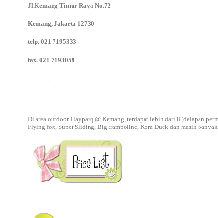
Jl.Kemang Timur Raya No.72
Kemang, Jakarta 12730
telp. 021 7195333
fax. 021 7193059
Eo Ulang Tahun Anak jakarta , Event Organizer Acara Anak , Jakarta Kid's Party Organizer , Jakarta Kid's Party Planner , EO Pesta Anak Jakarta , Event Organizer Pesta Anak , EO Ulang Tahun anak , Kid's Birthday Party Planner Jakarta , EO Ultah Anak , Organizer Pesta Anak Jakarta, Kid's Birthday Party Organizer , Organizer Ulang Tahun Anak , Event Organizer for Kid's , Dekorasi Pesta Anak , EO Acara Anak, kids birthday organizer jakarta , EO Ulang Tahun Anak Jakarta,, EO Ultah Anak Murah
Di area outdoor Playparq @ Kemang, terdapat lebih dari 8 (delapan perm
Flying fox, Super Sliding, Big trampoline, Kora Duck dan masih banyak 