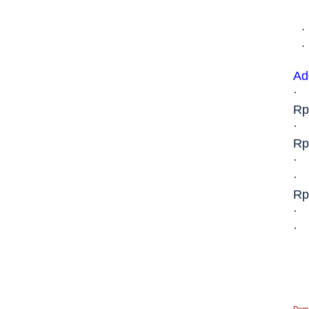
·
·
Ad
·
Rp
·
Rp
·
·
Rp
·
·
Peme