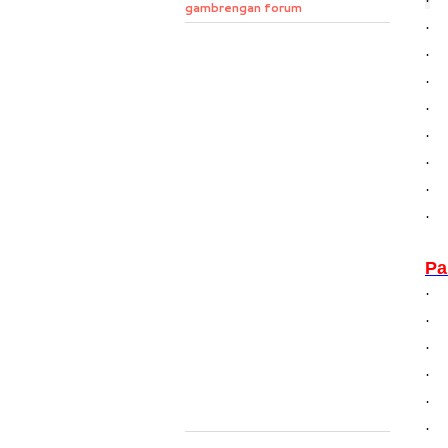
·
gambrengan forum
·
·
·
·
·
·
·
·
Pa
·
·
·
·
·
·