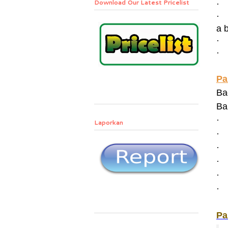
Download Our Latest Pricelist
·
·
a 
·
·
Pa
Ba
Ba
·
Laporkan
·
·
·
·
·
Pa