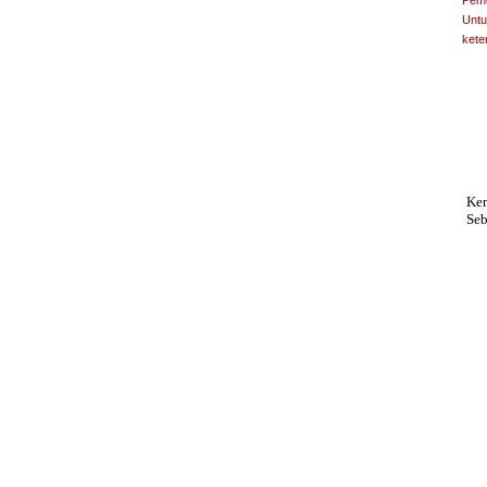
Untu
kete
Ke
Se