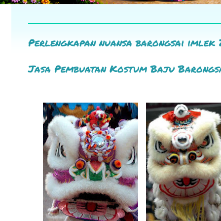
Perlengkapan nuansa barongsai imlek 
Jasa Pembuatan Kostum Baju Barongs