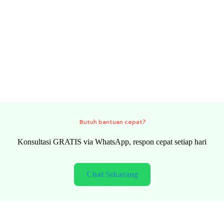
Need quick help?
FREE consultation via WhatsApp, fast response every day
Chat Now